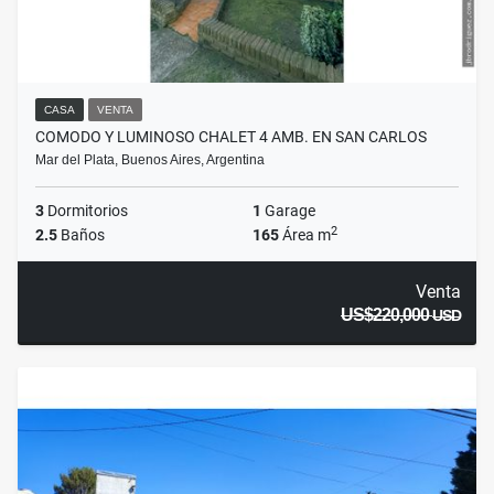
CASA
VENTA
COMODO Y LUMINOSO CHALET 4 AMB. EN SAN CARLOS
Mar del Plata, Buenos Aires, Argentina
3
Dormitorios
1
Garage
2
2.5
Baños
165
Área m
Venta
US$220,000
USD