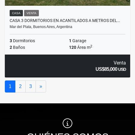
CASA
VENTA
CASA 3 DORMITORIOS EN ACANTILADOS A METROS DEL…
Mar del Plata, Buenos Aires, Argentina
3
Dormitorios
1
Garage
2
2
Baños
120
Área m
Venta
US$85,000
USD
Siguiente
1
2
3
»