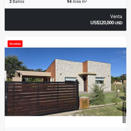
2
2
Baños
94
Área m
Venta
US$120,000
USD
Vendido