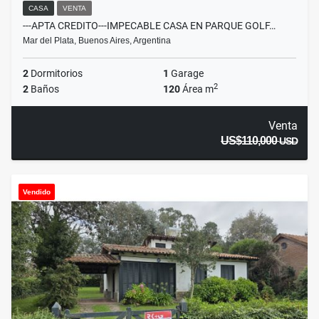
CASA
VENTA
---APTA CREDITO---IMPECABLE CASA EN PARQUE GOLF…
Mar del Plata, Buenos Aires, Argentina
2
Dormitorios
1
Garage
2
2
Baños
120
Área m
Venta
US$110,000
USD
Vendido