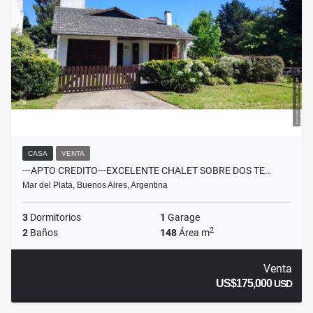
CASA
VENTA
---APTO CREDITO---EXCELENTE CHALET SOBRE DOS TE…
Mar del Plata, Buenos Aires, Argentina
3
Dormitorios
1
Garage
2
2
Baños
148
Área m
Venta
US$175,000
USD