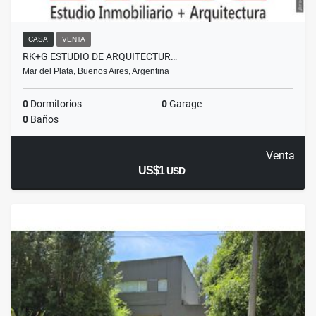
CASA
VENTA
RK+G ESTUDIO DE ARQUITECTUR…
Mar del Plata, Buenos Aires, Argentina
0
Dormitorios
0
Garage
0
Baños
Venta
US$1
USD