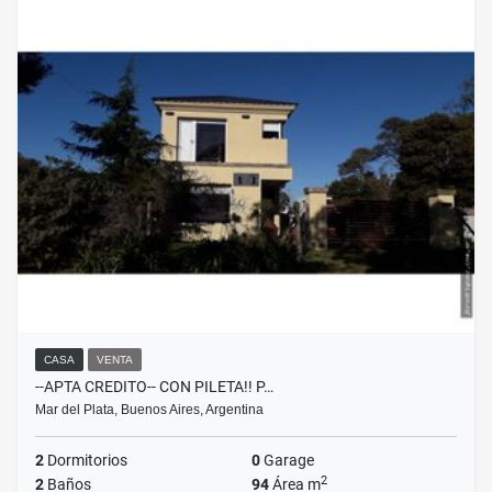
CASA
VENTA
--APTA CREDITO-- CON PILETA!! P…
Mar del Plata, Buenos Aires, Argentina
2
Dormitorios
0
Garage
2
2
Baños
94
Área m