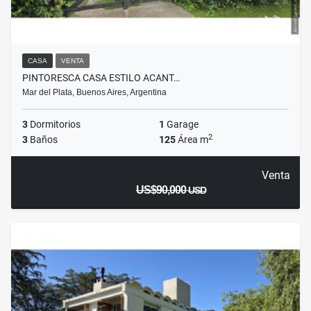
CASA
VENTA
PINTORESCA CASA ESTILO ACANT…
Mar del Plata, Buenos Aires, Argentina
3
Dormitorios
1
Garage
2
3
Baños
125
Área m
Venta
US$90,000
USD